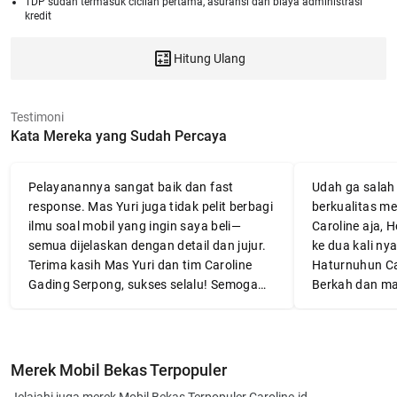
TDP sudah termasuk cicilan pertama, asuransi dan biaya administrasi
kredit
Hitung Ulang
Testimoni
Kata Mereka yang Sudah Percaya
Pelayanannya sangat baik dan fast
Udah ga salah l
response. Mas Yuri juga tidak pelit berbagi
berkualitas me
ilmu soal mobil yang ingin saya beli—
Caroline aja, 
semua dijelaskan dengan detail dan jujur.
ke dua kali nya
Terima kasih Mas Yuri dan tim Caroline
Haturnuhun Ca
Gading Serpong, sukses selalu! Semoga
Berkah dan ma
mobilnya awet dan membawa banyak
👍👍👍
manfaat.
Merek Mobil Bekas Terpopuler