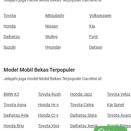
Jelajahi juga merek Mobil Bekas Terpopuler Caroline.id
Toyota
Mitsubishi
Volkswagen
Honda
Nissan
Kia
Daihatsu
Wuling
Ford
Suzuki
Hyundai
Datsun
Model Mobil Bekas Terpopuler
Jelajahi juga model Mobil Bekas Terpopuler Caroline.id
BMW X3
Toyota Rush
Honda Jazz
Toyota Veloz
Toyota Agya
Honda Hr-v
Toyota Calya
Kia Sonet
Daihatsu Ayla
Honda Cr-v
Daihatsu Sigra
Toyota Avan
Honda Brio
Toyota Vios
Daihatsu Xenia
Suzuki Ertiga