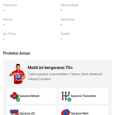
Transmisi
Service Book
-
-
Warna
Spare Key
-
-
No Polisi
Toolkit
-
-
Proteksi Aman
Mobil ini bergaransi 7G+
7 jenis garansi, masa berlaku 1 tahun, klaim diseluruh
cabang Caroline
Garansi Mesin
Garansi Transmisi
Garansi AC
Garansi Rem