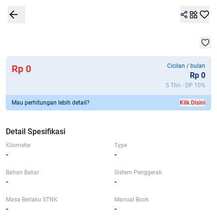
1
/
1
Detail Spesifikasi
Garansi 7G+
Kalkulator
Lokasi
Bandingkan
Mob
Cicilan / bulan
Rp 0
Rp
0
5 Thn - DP
10
%
Mau perhitungan lebih detail?
Klik Disini
Detail Spesifikasi
Kilometer
Type
-
-
Bahan Bakar
Sistem Penggerak
-
-
Masa Berlaku STNK
Manual Book
-
-