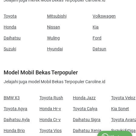
Jelajahi juga merek Mobil Bekas Terpopuler Caroline.id
Toyota
Mitsubishi
Volkswagen
Honda
Nissan
Kia
Daihatsu
Wuling
Ford
Suzuki
Hyundai
Datsun
Model Mobil Bekas Terpopuler
Jelajahi juga model Mobil Bekas Terpopuler Caroline.id
BMW X3
Toyota Rush
Honda Jazz
Toyota Veloz
Toyota Agya
Honda Hr-v
Toyota Calya
Kia Sonet
Daihatsu Ayla
Honda Cr-v
Daihatsu Sigra
Toyota Avan
Honda Brio
Toyota Vios
Daihatsu Xenia
Suzuki Ertiga