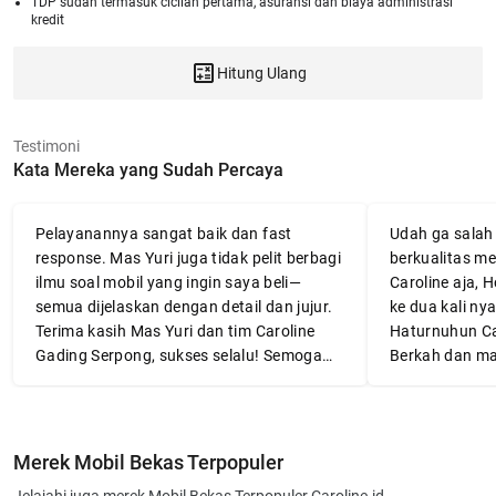
TDP sudah termasuk cicilan pertama, asuransi dan biaya administrasi
kredit
Hitung Ulang
Testimoni
Kata Mereka yang Sudah Percaya
Pelayanannya sangat baik dan fast
Udah ga salah l
response. Mas Yuri juga tidak pelit berbagi
berkualitas me
ilmu soal mobil yang ingin saya beli—
Caroline aja, 
semua dijelaskan dengan detail dan jujur.
ke dua kali nya
Terima kasih Mas Yuri dan tim Caroline
Haturnuhun Ca
Gading Serpong, sukses selalu! Semoga
Berkah dan ma
mobilnya awet dan membawa banyak
👍👍👍
manfaat.
Merek Mobil Bekas Terpopuler