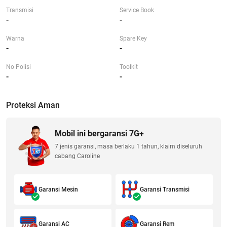
Transmisi
Service Book
-
-
Warna
Spare Key
-
-
No Polisi
Toolkit
-
-
Proteksi Aman
Mobil ini bergaransi 7G+
7 jenis garansi, masa berlaku 1 tahun, klaim diseluruh
cabang Caroline
Garansi Mesin
Garansi Transmisi
Garansi AC
Garansi Rem