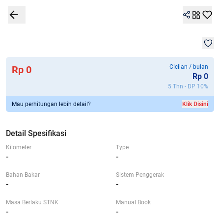
1
/
1
Detail Spesifikasi
Garansi 7G+
Kalkulator
Lokasi
Bandingkan
Mob
Cicilan / bulan
Rp 0
Rp
0
5 Thn - DP
10
%
Mau perhitungan lebih detail?
Klik Disini
Detail Spesifikasi
Kilometer
Type
-
-
Bahan Bakar
Sistem Penggerak
-
-
Masa Berlaku STNK
Manual Book
-
-