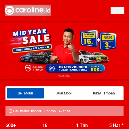
Beli Mobil
Jual Mobil
Tukar Tambah
Cari merek, model... Contoh : Avanza
600+
18
1 Thn
5 Hari*