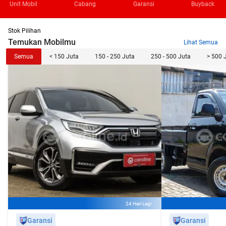
Unit Mobil
Cabang
Garansi
Buyback
Stok Pilihan
Temukan Mobilmu
Lihat Semua
Semua
< 150 Juta
150 - 250 Juta
250 - 500 Juta
> 500 
24 Hari Lagi
Garansi
Garansi