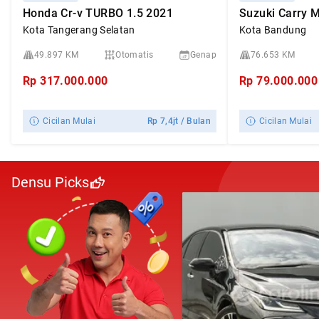
Honda Cr-v TURBO 1.5 2021
Kota Tangerang Selatan
Kota Bandung
49.897 KM
Otomatis
Genap
76.653 KM
Rp
317.000.000
Rp
79.000.000
Cicilan Mulai
Rp
7,4jt
/ Bulan
Cicilan Mulai
Densu Picks