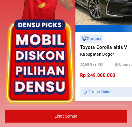
Garansi
Toyota Corolla altis V 
Kabupaten Bogor
60.878 KM
Otomat
Rp
249.000.000
Cicilan Mulai
Lihat Semua