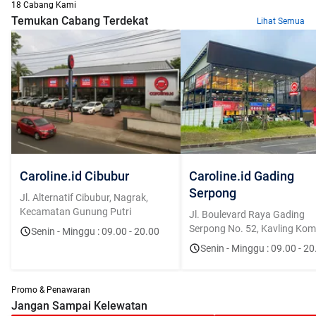
18 Cabang Kami
Temukan Cabang Terdekat
Lihat Semua
Caroline.id Cibubur
Caroline.id Gading
Serpong
Jl. Alternatif Cibubur, Nagrak,
Kecamatan Gunung Putri
Jl. Boulevard Raya Gading
Serpong No. 52, Kavling Kome
Senin - Minggu : 09.00 - 20.00
Bolsena, Curug Sangereng, K
Senin - Minggu : 09.00 - 20
Klp. Dua, Tangerang, Banten
15810
Promo & Penawaran
Jangan Sampai Kelewatan