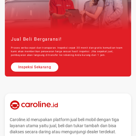
Jual Beli Bergaransi!
Proses serba cepat dan transparan. Inspeksi cepat 30 menit dan gratis kemudian team
kami akan memberikan penawaran harga sesuai hasil inspeksi. Jika sepakat jual,
pembayaran akan langsung ditransfer ke rekening Anda kurang dari 1 jam.
Inspeksi Sekarang
Caroline.id merupakan platform jual beli mobil dengan tiga
layanan utama yaitu jual, beli dan tukar tambah dan bisa
diakses secara daring atau mengunjungi dealer terdekat.