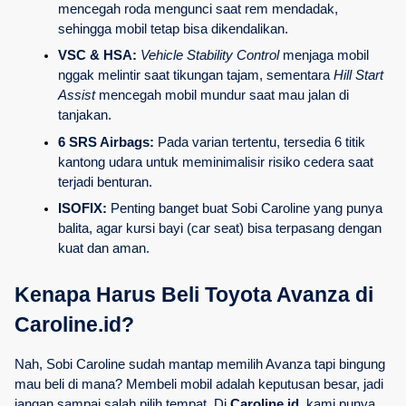
mencegah roda mengunci saat rem mendadak, 
sehingga mobil tetap bisa dikendalikan.
VSC & HSA:
Vehicle Stability Control
 menjaga mobil 
nggak melintir saat tikungan tajam, sementara 
Hill Start 
Assist
 mencegah mobil mundur saat mau jalan di 
tanjakan.
6 SRS Airbags:
 Pada varian tertentu, tersedia 6 titik 
kantong udara untuk meminimalisir risiko cedera saat 
terjadi benturan.
ISOFIX:
 Penting banget buat Sobi Caroline yang punya 
balita, agar kursi bayi (car seat) bisa terpasang dengan 
kuat dan aman.
Kenapa Harus Beli Toyota Avanza di 
Caroline.id?
Nah, Sobi Caroline sudah mantap memilih Avanza tapi bingung 
mau beli di mana? Membeli mobil adalah keputusan besar, jadi 
jangan sampai salah pilih tempat. Di 
Caroline.id
, kami punya 