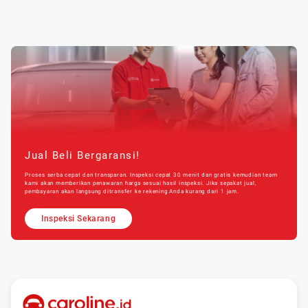
Jual Beli Bergaransi!
Proses serba cepat dan transparan. Inspeksi cepat 30 menit dan gratis kemudian team
kami akan memberikan penawaran harga sesuai hasil inspeksi. Jika sepakat jual,
pembayaran akan langsung ditransfer ke rekening Anda kurang dari 1 jam.
Inspeksi Sekarang