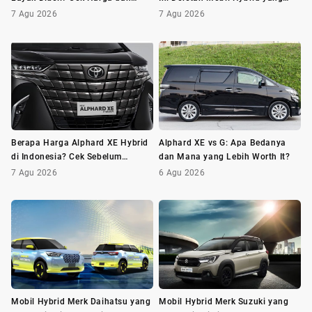
Minusnya Dulu
Wajib Dilirik
7 Agu 2026
7 Agu 2026
Berapa Harga Alphard XE Hybrid
Alphard XE vs G: Apa Bedanya
di Indonesia? Cek Sebelum
dan Mana yang Lebih Worth It?
Membeli
7 Agu 2026
6 Agu 2026
Mobil Hybrid Merk Daihatsu yang
Mobil Hybrid Merk Suzuki yang