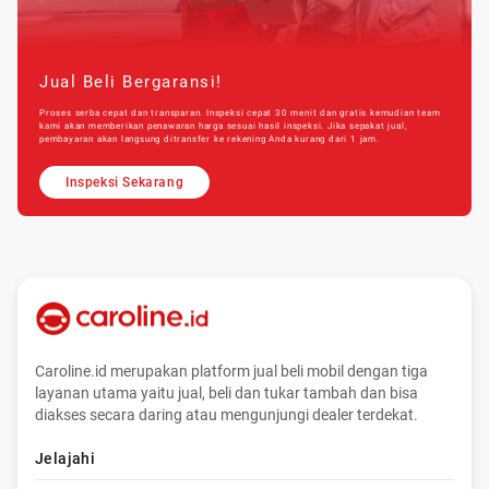
Jual Beli Bergaransi!
Proses serba cepat dan transparan. Inspeksi cepat 30 menit dan gratis kemudian team
kami akan memberikan penawaran harga sesuai hasil inspeksi. Jika sepakat jual,
pembayaran akan langsung ditransfer ke rekening Anda kurang dari 1 jam.
Inspeksi Sekarang
Caroline.id merupakan platform jual beli mobil dengan tiga
layanan utama yaitu jual, beli dan tukar tambah dan bisa
diakses secara daring atau mengunjungi dealer terdekat.
Jelajahi