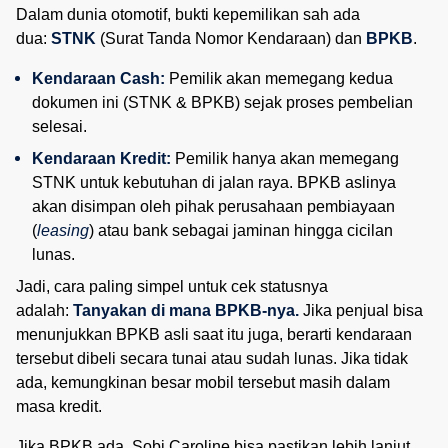
Dalam dunia otomotif, bukti kepemilikan sah ada
dua:
STNK
(Surat Tanda Nomor Kendaraan) dan
BPKB
.
Kendaraan Cash:
 Pemilik akan memegang kedua 
dokumen ini (STNK & BPKB) sejak proses pembelian 
selesai.
Kendaraan Kredit:
 Pemilik hanya akan memegang 
STNK untuk kebutuhan di jalan raya. BPKB aslinya 
akan disimpan oleh pihak perusahaan pembiayaan 
(
leasing
) atau bank sebagai jaminan hingga cicilan 
lunas.
Jadi, cara paling simpel untuk cek statusnya
adalah:
Tanyakan di mana BPKB-nya.
Jika penjual bisa
menunjukkan BPKB asli saat itu juga, berarti kendaraan
tersebut dibeli secara tunai atau sudah lunas. Jika tidak
ada, kemungkinan besar mobil tersebut masih dalam
masa kredit.
Jika BPKB ada, Sobi Caroline bisa pastikan lebih lanjut