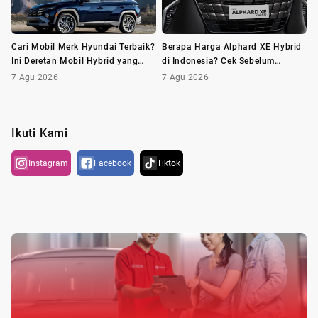
Cari Mobil Merk Hyundai Terbaik?
Berapa Harga Alphard XE Hybrid
Ini Deretan Mobil Hybrid yang
di Indonesia? Cek Sebelum
Wajib Dilirik
Membeli
7 Agu 2026
7 Agu 2026
Ikuti Kami
Instagram
Facebook
Tiktok