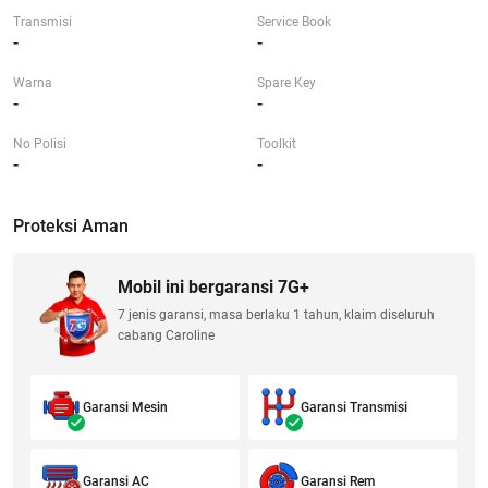
Transmisi
Service Book
-
-
Warna
Spare Key
-
-
No Polisi
Toolkit
-
-
Proteksi Aman
Mobil ini bergaransi 7G+
7 jenis garansi, masa berlaku 1 tahun, klaim diseluruh
cabang Caroline
Garansi Mesin
Garansi Transmisi
Garansi AC
Garansi Rem