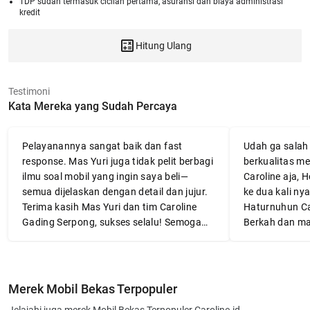
TDP sudah termasuk cicilan pertama, asuransi dan biaya administrasi
kredit
Hitung Ulang
Testimoni
Kata Mereka yang Sudah Percaya
Pelayanannya sangat baik dan fast
Udah ga salah l
response. Mas Yuri juga tidak pelit berbagi
berkualitas me
ilmu soal mobil yang ingin saya beli—
Caroline aja, 
semua dijelaskan dengan detail dan jujur.
ke dua kali nya
Terima kasih Mas Yuri dan tim Caroline
Haturnuhun Ca
Gading Serpong, sukses selalu! Semoga
Berkah dan ma
mobilnya awet dan membawa banyak
👍👍👍
manfaat.
Merek Mobil Bekas Terpopuler