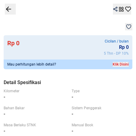
1
/
1
Detail Spesifikasi
Garansi 7G+
Kalkulator
Lokasi
Bandingkan
Mob
Cicilan / bulan
Rp 0
Rp
0
5 Thn - DP
10
%
Mau perhitungan lebih detail?
Klik Disini
Detail Spesifikasi
Kilometer
Type
-
-
Bahan Bakar
Sistem Penggerak
-
-
Masa Berlaku STNK
Manual Book
-
-