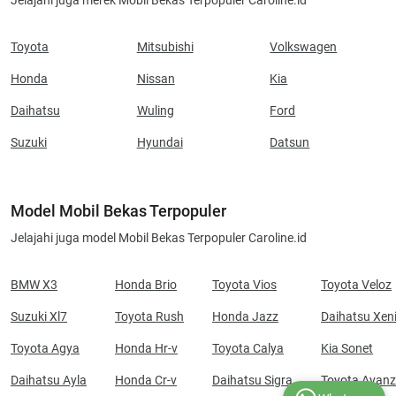
Jelajahi juga merek Mobil Bekas Terpopuler Caroline.id
Toyota
Mitsubishi
Volkswagen
Honda
Nissan
Kia
Daihatsu
Wuling
Ford
Suzuki
Hyundai
Datsun
Model Mobil Bekas Terpopuler
Jelajahi juga model Mobil Bekas Terpopuler Caroline.id
BMW X3
Honda Brio
Toyota Vios
Toyota Veloz
Suzuki Xl7
Toyota Rush
Honda Jazz
Daihatsu Xen
Toyota Agya
Honda Hr-v
Toyota Calya
Kia Sonet
Daihatsu Ayla
Honda Cr-v
Daihatsu Sigra
Toyota Avan