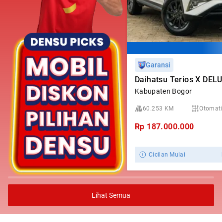
Garansi
Daihatsu Terios X DEL
Kabupaten Bogor
60.253 KM
Otomat
Rp
187.000.000
Cicilan Mulai
Lihat Semua