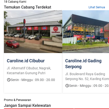
18 Cabang Kami
Temukan Cabang Terdekat
Lihat Semua
Caroline.id Cibubur
Caroline.id Gading
Serpong
Jl. Alternatif Cibubur, Nagrak,
Kecamatan Gunung Putri
Jl. Boulevard Raya Gading
Serpong No. 52, Kavling Kome
Senin - Minggu : 09.00 - 20.00
Bolsena, Curug Sangereng, K
Senin - Minggu : 09.00 - 20
Klp. Dua, Tangerang, Banten
15810
Promo & Penawaran
Jangan Sampai Kelewatan