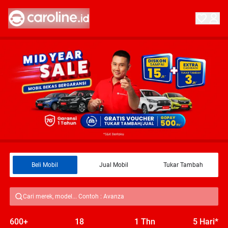
Beli Mobil
Jual Mobil
Tukar Tambah
Cari merek, model... Contoh : Avanza
600+
18
1 Thn
5 Hari*