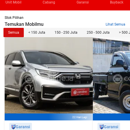
Unit Mobil
Cabang
Garansi
Buyback
Stok Pilihan
Temukan Mobilmu
Lihat Semua
Semua
< 150 Juta
150 - 250 Juta
250 - 500 Juta
> 500 
22 Hari Lagi
Garansi
Garansi