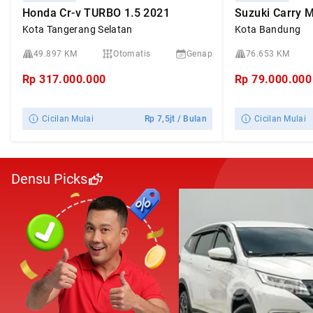
Honda Cr-v TURBO 1.5 2021
Kota Tangerang Selatan
Kota Bandung
49.897 KM
Otomatis
Genap
76.653 KM
Rp
317.000.000
Rp
79.000.000
Cicilan Mulai
Rp
7,5jt
/ Bulan
Cicilan Mulai
Densu Picks