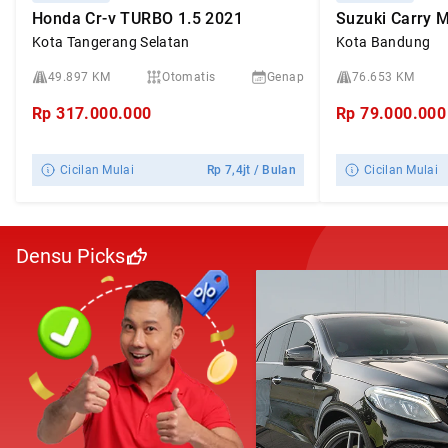
Honda Cr-v TURBO 1.5 2021
Kota Tangerang Selatan
Kota Bandung
49.897 KM
Otomatis
Genap
76.653 KM
Rp
317.000.000
Rp
79.000.000
Cicilan Mulai
Rp
7,4jt
/ Bulan
Cicilan Mulai
Densu Picks