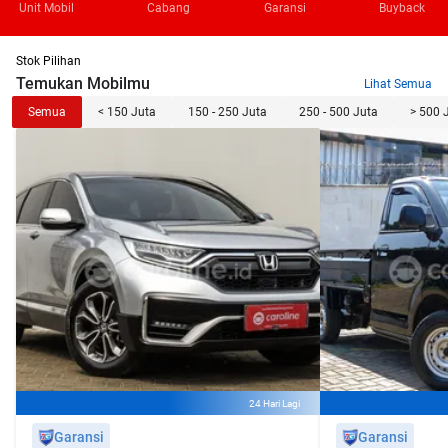
Unit Mobil
Cabang
Garansi
Buyback
Stok Pilihan
Temukan Mobilmu
Lihat Semua
Semua
< 150 Juta
150 - 250 Juta
250 - 500 Juta
> 500 
24 Hari Lagi
Garansi
Garansi