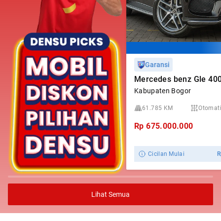
Garansi
Kabupaten Bogor
61.785 KM
Otomat
Rp
675.000.000
Cicilan Mulai
Lihat Semua