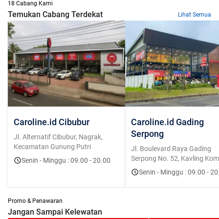
18 Cabang Kami
Temukan Cabang Terdekat
Lihat Semua
Caroline.id Cibubur
Caroline.id Gading
Serpong
Jl. Alternatif Cibubur, Nagrak,
Kecamatan Gunung Putri
Jl. Boulevard Raya Gading
Serpong No. 52, Kavling Kome
Senin - Minggu : 09.00 - 20.00
Bolsena, Curug Sangereng, K
Senin - Minggu : 09.00 - 20
Klp. Dua, Tangerang, Banten
15810
Promo & Penawaran
Jangan Sampai Kelewatan