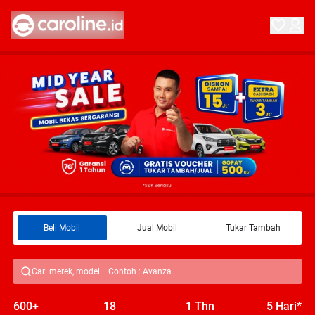
Beli Mobil
Jual Mobil
Tukar Tambah
Cari merek, model... Contoh : Avanza
600+
18
1 Thn
5 Hari*