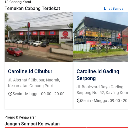
18 Cabang Kami
Temukan Cabang Terdekat
Lihat Semua
Caroline.id Cibubur
Caroline.id Gading
Serpong
Jl. Alternatif Cibubur, Nagrak,
Kecamatan Gunung Putri
Jl. Boulevard Raya Gading
Serpong No. 52, Kavling Kome
Senin - Minggu : 09.00 - 20.00
Bolsena, Curug Sangereng, K
Senin - Minggu : 09.00 - 20
Klp. Dua, Tangerang, Banten
15810
Promo & Penawaran
Jangan Sampai Kelewatan