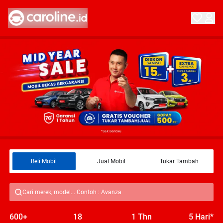
Beli Mobil
Jual Mobil
Tukar Tambah
Cari merek, model... Contoh : Avanza
600+
18
1 Thn
5 Hari*