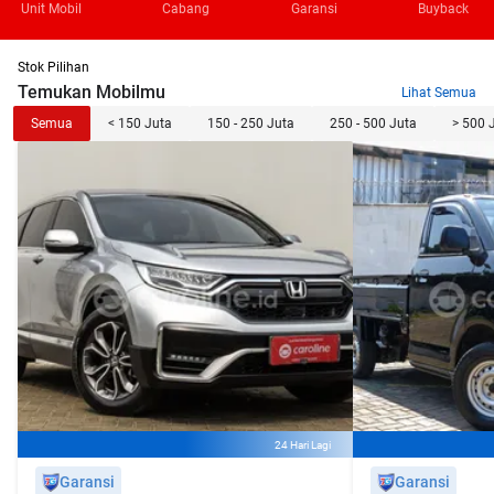
Unit Mobil
Cabang
Garansi
Buyback
Stok Pilihan
Temukan Mobilmu
Lihat Semua
Semua
< 150 Juta
150 - 250 Juta
250 - 500 Juta
> 500 
24 Hari Lagi
Garansi
Garansi