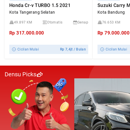
Honda Cr-v TURBO 1.5 2021
Kota Tangerang Selatan
Kota Bandung
49.897 KM
Otomatis
Genap
76.653 KM
Rp
317.000.000
Rp
79.000.000
Cicilan Mulai
Rp
7,4jt
/ Bulan
Cicilan Mulai
Densu Picks