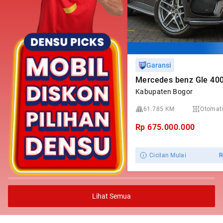
Garansi
Kabupaten Bogor
61.785 KM
Otomat
Rp
675.000.000
Cicilan Mulai
Lihat Semua