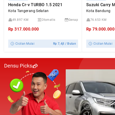
Honda Cr-v TURBO 1.5 2021
Kota Tangerang Selatan
Kota Bandung
49.897 KM
Otomatis
Genap
76.653 KM
Rp
317.000.000
Rp
79.000.000
Cicilan Mulai
Rp
7,4jt
/ Bulan
Cicilan Mulai
Densu Picks