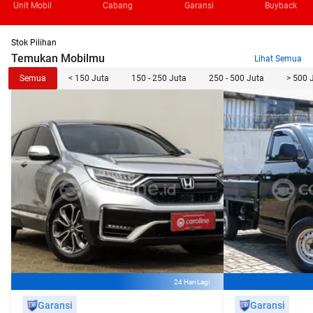
Unit Mobil
Cabang
Garansi
Buyback
Stok Pilihan
Temukan Mobilmu
Lihat Semua
Semua
< 150 Juta
150 - 250 Juta
250 - 500 Juta
> 500 
24 Hari Lagi
Garansi
Garansi