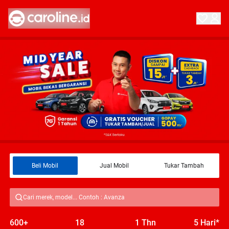
Beli Mobil
Jual Mobil
Tukar Tambah
Cari merek, model... Contoh : Avanza
600+
18
1 Thn
5 Hari*