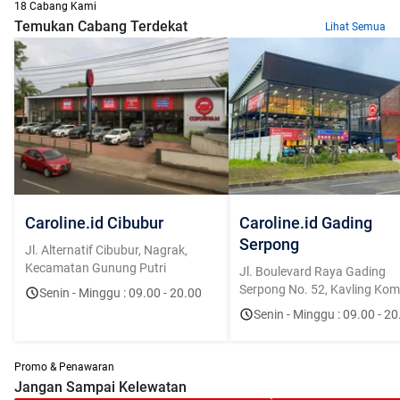
18 Cabang Kami
Temukan Cabang Terdekat
Lihat Semua
Caroline.id Cibubur
Caroline.id Gading
Serpong
Jl. Alternatif Cibubur, Nagrak,
Kecamatan Gunung Putri
Jl. Boulevard Raya Gading
Serpong No. 52, Kavling Kome
Senin - Minggu : 09.00 - 20.00
Bolsena, Curug Sangereng, K
Senin - Minggu : 09.00 - 20
Klp. Dua, Tangerang, Banten
15810
Promo & Penawaran
Jangan Sampai Kelewatan