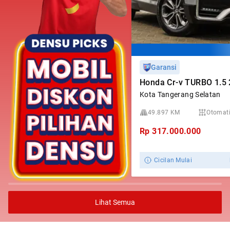
Garansi
Honda Cr-v TURBO 1.5
Kota Tangerang Selatan
49.897 KM
Otomat
Rp
317.000.000
Cicilan Mulai
Lihat Semua