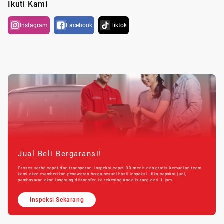
Ikuti Kami
Instagram
Facebook
Tiktok
Jual Beli Bergaransi!
Proses serba cepat dan transparan. Inspeksi cepat 30 menit dan gratis kemudian team
kami akan memberikan penawaran harga sesuai hasil inspeksi. Jika sepakat jual,
pembayaran akan langsung ditransfer ke rekening Anda kurang dari 1 jam.
Inspeksi Sekarang