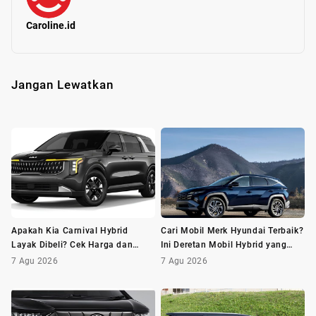
Caroline.id
Jangan Lewatkan
Apakah Kia Carnival Hybrid
Cari Mobil Merk Hyundai Terbaik?
Layak Dibeli? Cek Harga dan
Ini Deretan Mobil Hybrid yang
Minusnya Dulu
Wajib Dilirik
7 Agu 2026
7 Agu 2026