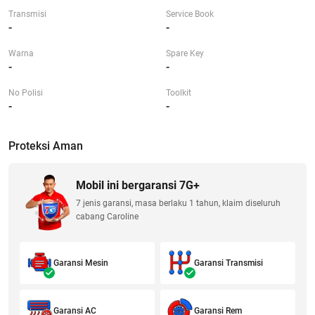
Transmisi
Service Book
-
-
Warna
Spare Key
-
-
No Polisi
Toolkit
-
-
Proteksi Aman
Mobil ini bergaransi 7G+
7 jenis garansi, masa berlaku 1 tahun, klaim diseluruh
cabang Caroline
Garansi Mesin
Garansi Transmisi
Garansi AC
Garansi Rem