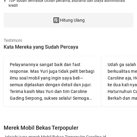
TDP sudah termasuk cicilan pertama, asuransi dan biaya administrasi
kredit
Hitung Ulang
Testimoni
Kata Mereka yang Sudah Percaya
Pelayanannya sangat baik dan fast
Udah ga salah l
response. Mas Yuri juga tidak pelit berbagi
berkualitas me
ilmu soal mobil yang ingin saya beli—
Caroline aja, 
semua dijelaskan dengan detail dan jujur.
ke dua kali nya
Terima kasih Mas Yuri dan tim Caroline
Haturnuhun Ca
Gading Serpong, sukses selalu! Semoga
Berkah dan ma
mobilnya awet dan membawa banyak
👍👍👍
manfaat.
Merek Mobil Bekas Terpopuler