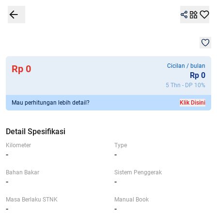
1
/
1
Detail Spesifikasi
Garansi 7G+
Kalkulator
Lokasi
Bandingkan
Mob
Cicilan / bulan
Rp 0
Rp
0
5 Thn - DP
10
%
Mau perhitungan lebih detail?
Klik Disini
Detail Spesifikasi
Kilometer
Type
-
-
Bahan Bakar
Sistem Penggerak
-
-
Masa Berlaku STNK
Manual Book
-
-