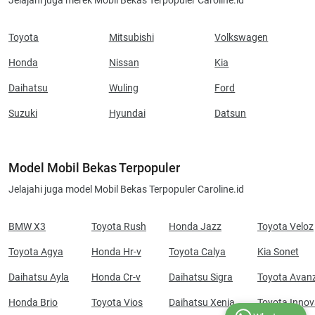
Jelajahi juga merek Mobil Bekas Terpopuler Caroline.id
Toyota
Mitsubishi
Volkswagen
Honda
Nissan
Kia
Daihatsu
Wuling
Ford
Suzuki
Hyundai
Datsun
Model Mobil Bekas Terpopuler
Jelajahi juga model Mobil Bekas Terpopuler Caroline.id
BMW X3
Toyota Rush
Honda Jazz
Toyota Veloz
Toyota Agya
Honda Hr-v
Toyota Calya
Kia Sonet
Daihatsu Ayla
Honda Cr-v
Daihatsu Sigra
Toyota Avan
Honda Brio
Toyota Vios
Daihatsu Xenia
Toyota Inno