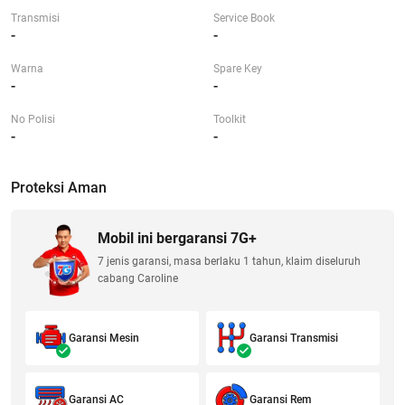
Transmisi
Service Book
-
-
Warna
Spare Key
-
-
No Polisi
Toolkit
-
-
Proteksi Aman
Mobil ini bergaransi 7G+
7 jenis garansi, masa berlaku 1 tahun, klaim diseluruh
cabang Caroline
Garansi Mesin
Garansi Transmisi
Garansi AC
Garansi Rem