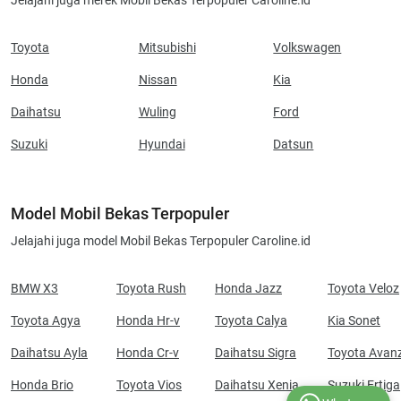
Jelajahi juga merek Mobil Bekas Terpopuler Caroline.id
Toyota
Mitsubishi
Volkswagen
Honda
Nissan
Kia
Daihatsu
Wuling
Ford
Suzuki
Hyundai
Datsun
Model Mobil Bekas Terpopuler
Jelajahi juga model Mobil Bekas Terpopuler Caroline.id
BMW X3
Toyota Rush
Honda Jazz
Toyota Veloz
Toyota Agya
Honda Hr-v
Toyota Calya
Kia Sonet
Daihatsu Ayla
Honda Cr-v
Daihatsu Sigra
Toyota Avan
Honda Brio
Toyota Vios
Daihatsu Xenia
Suzuki Ertiga