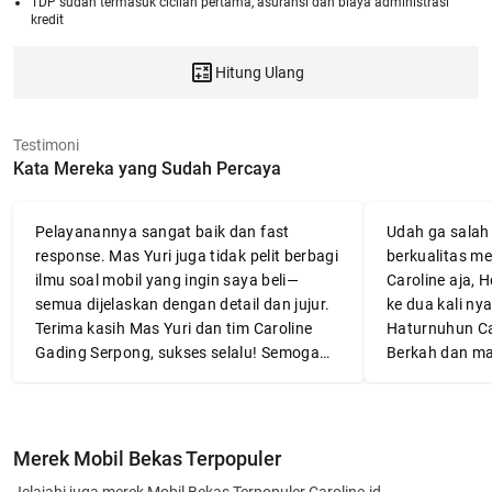
TDP sudah termasuk cicilan pertama, asuransi dan biaya administrasi
kredit
Hitung Ulang
Testimoni
Kata Mereka yang Sudah Percaya
Pelayanannya sangat baik dan fast
Udah ga salah l
response. Mas Yuri juga tidak pelit berbagi
berkualitas me
ilmu soal mobil yang ingin saya beli—
Caroline aja, 
semua dijelaskan dengan detail dan jujur.
ke dua kali nya
Terima kasih Mas Yuri dan tim Caroline
Haturnuhun Ca
Gading Serpong, sukses selalu! Semoga
Berkah dan ma
mobilnya awet dan membawa banyak
👍👍👍
manfaat.
Merek Mobil Bekas Terpopuler