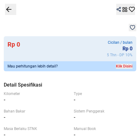
1
/
1
Detail Spesifikasi
Garansi 7G+
Kalkulator
Lokasi
Bandingkan
Mob
Cicilan / bulan
Rp 0
Rp
0
5 Thn - DP
10
%
Mau perhitungan lebih detail?
Klik Disini
Detail Spesifikasi
Kilometer
Type
-
-
Bahan Bakar
Sistem Penggerak
-
-
Masa Berlaku STNK
Manual Book
-
-