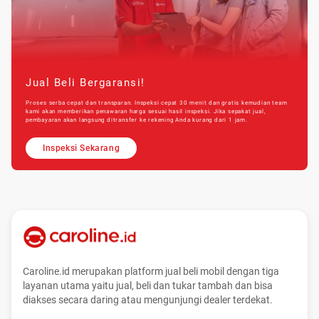
Jual Beli Bergaransi!
Proses serba cepat dan transparan. Inspeksi cepat 30 menit dan gratis kemudian team
kami akan memberikan penawaran harga sesuai hasil inspeksi. Jika sepakat jual,
pembayaran akan langsung ditransfer ke rekening Anda kurang dari 1 jam.
Inspeksi Sekarang
Caroline.id merupakan platform jual beli mobil dengan tiga
layanan utama yaitu jual, beli dan tukar tambah dan bisa
diakses secara daring atau mengunjungi dealer terdekat.