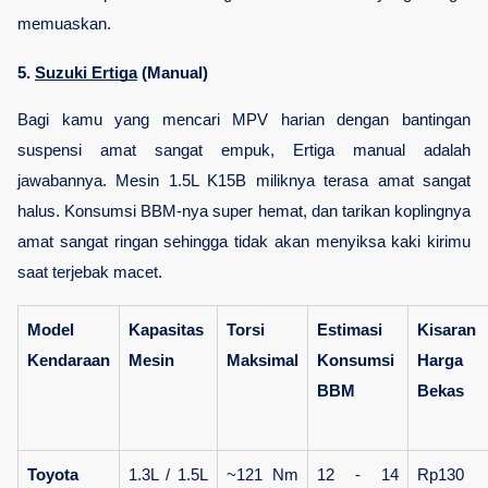
memuaskan.
5. 
Suzuki Ertiga
 (Manual)
Bagi kamu yang mencari MPV harian dengan bantingan 
suspensi amat sangat empuk, Ertiga manual adalah 
jawabannya. Mesin 1.5L K15B miliknya terasa amat sangat 
halus. Konsumsi BBM-nya super hemat, dan tarikan koplingnya 
amat sangat ringan sehingga tidak akan menyiksa kaki kirimu 
saat terjebak macet.
Model 
Kapasitas 
Torsi 
Estimasi 
Kisaran 
Kendaraan
Mesin
Maksimal
Konsumsi 
Harga 
BBM
Bekas
Toyota 
1.3L / 1.5L 
~121 Nm 
12 - 14 
Rp130 