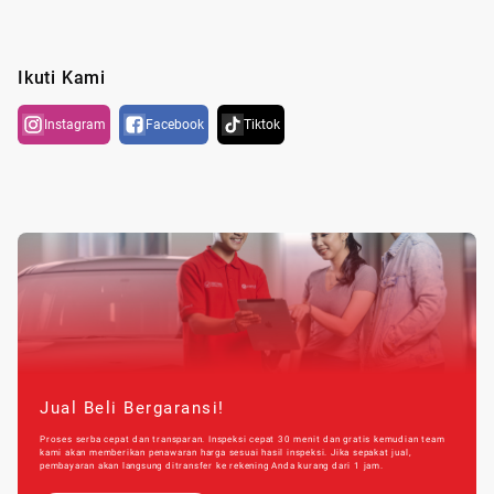
Ikuti Kami
Instagram
Facebook
Tiktok
Jual Beli Bergaransi!
Proses serba cepat dan transparan. Inspeksi cepat 30 menit dan gratis kemudian team
kami akan memberikan penawaran harga sesuai hasil inspeksi. Jika sepakat jual,
pembayaran akan langsung ditransfer ke rekening Anda kurang dari 1 jam.