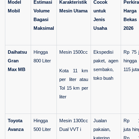
Model 
Estimasi 
Karakteristik 
Cocok 
Perkira
Mobil
Volume 
Mesin Utama
untuk 
Harga 
Bagasi 
Jenis 
Bekas 
Maksimal
Usaha
2026
Daihatsu 
Hingga 
Mesin 1500cc
Ekspedisi 
Rp 75 j
Gran 
800 Liter
paket, agen 
hingga 
Max MB
sembako, 
115 juta
Kota 11 km 
toko buah
per liter atau 
Tol 15 km per 
liter
Toyota 
Hingga 
Mesin 1300cc 
Jualan 
Rp 1
Avanza
500 Liter
Dual VVT i
pakaian, 
juta hin
katering, 
Rp 1