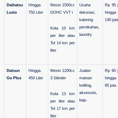
Daihatsu 
Hingga 
Mesin 1500cc 
Usaha 
Rp 95 j
Luxio
750 Liter
DOHC VVT i
dekorasi, 
hingga 
katering 
140 jut
pernikahan, 
Kota 10 km 
laundry
per liter atau 
Tol 14 km per 
liter
Datsun 
Hingga 
Mesin 1200cc 
Jualan 
Rp 60 j
Go Plus
450 Liter
3 Silinder
mainan 
hingga 
keliling, 
85 juta
aksesoris, 
Kota 13 km 
baju
per liter atau 
Tol 17 km per 
liter