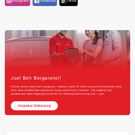
Instagram
Facebook
Tiktok
Jual Beli Bergaransi!
Proses serba cepat dan transparan. Inspeksi cepat 30 menit dan gratis kemudian team
kami akan memberikan penawaran harga sesuai hasil inspeksi. Jika sepakat jual,
pembayaran akan langsung ditransfer ke rekening Anda kurang dari 1 jam.
Inspeksi Sekarang