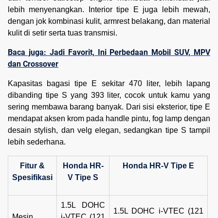
lebih menyenangkan. Interior tipe E juga lebih mewah,
dengan jok kombinasi kulit, armrest belakang, dan material
kulit di setir serta tuas transmisi.
Baca juga: Jadi Favorit, Ini Perbedaan Mobil SUV, MPV
dan Crossover
Kapasitas bagasi tipe E sekitar 470 liter, lebih lapang
dibanding tipe S yang 393 liter, cocok untuk kamu yang
sering membawa barang banyak. Dari sisi eksterior, tipe E
mendapat aksen krom pada handle pintu, fog lamp dengan
desain stylish, dan velg elegan, sedangkan tipe S tampil
lebih sederhana.
Fitur &
Honda HR-
Honda HR-V Tipe E
Spesifikasi
V Tipe S
1.5L DOHC
1.5L DOHC i-VTEC (121
Mesin
i-VTEC (121