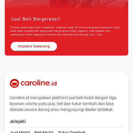
Jual Beli Bergaransi!
Proses serba cepat dan transparan. Inspeksi cepat 30 menit dan gratis kemudian team
kami akan memberikan penawaran harga sesuai hasil inspeksi. Jika sepakat jual,
pembayaran akan langsung ditransfer ke rekening Anda kurang dari 1 jam.
Inspeksi Sekarang
Caroline.id merupakan platform jual beli mobil dengan tiga
layanan utama yaitu jual, beli dan tukar tambah dan bisa
diakses secara daring atau mengunjungi dealer terdekat.
Jelajahi
Jual Mobil
Beli Mobil
Tukar Tambah